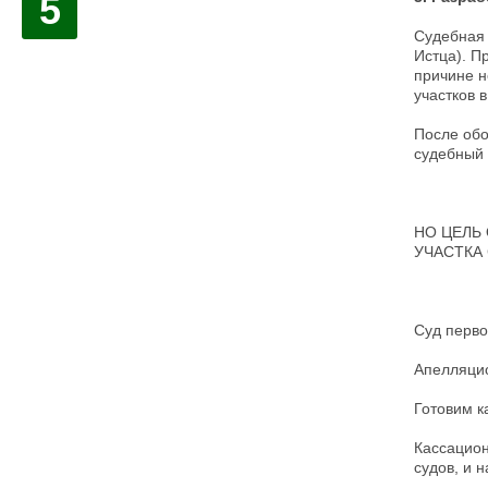
5
Судебная 
Истца). П
причине н
участков 
После обо
судебный 
НО ЦЕЛЬ
УЧАСТКА 
Суд перво
Апелляцио
Готовим к
Кассацион
судов, и 